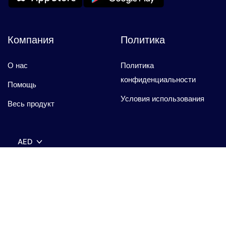
Компания
Политика
О нас
Политика
конфиденциальности
Помощь
Условия использования
Весь продукт
AED
Russian
AED
AED
English
USD
USD
Авторские права ©️ 2026 clicktoguide.com Все права
Russian
защищены.