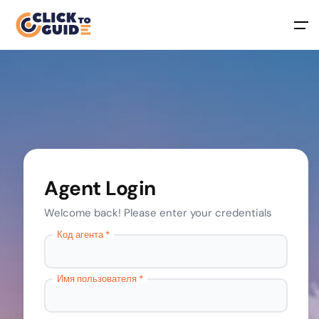
Skip to content
Agent Login
Welcome back! Please enter your credentials
Код агента *
Имя пользователя *