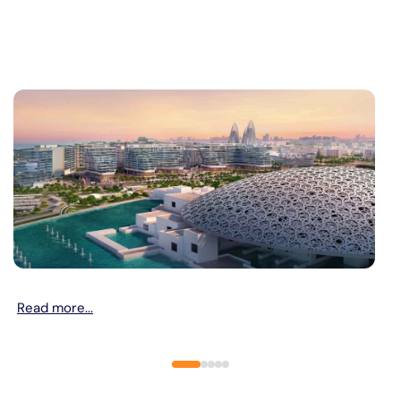
Read more...
R