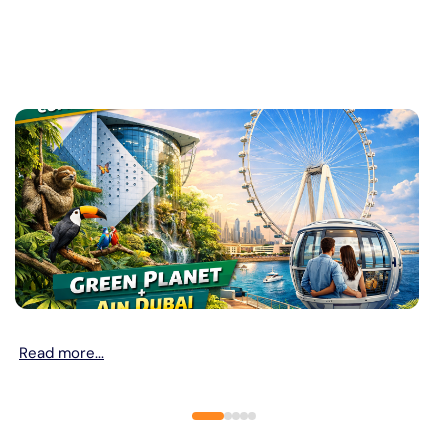
Read more...
R